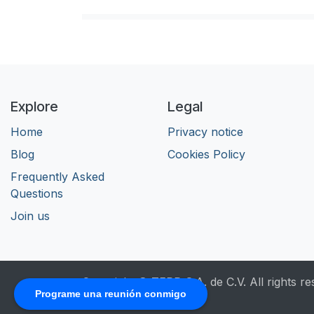
Explore
Legal
Home
Privacy notice
Blog
​Cookies Policy
Frequently Asked
Questions
Join us
Copyright © TERP S.A. de C.V. All rights re
Programe una reunión conmigo
English (US)
|
Español