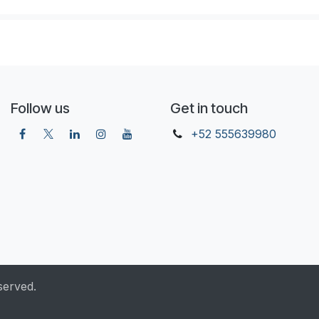
Follow us
Get in touch
+52 555639980
served.