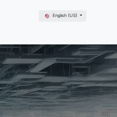
English (US)
Support
Referrals
Agent_Sage300