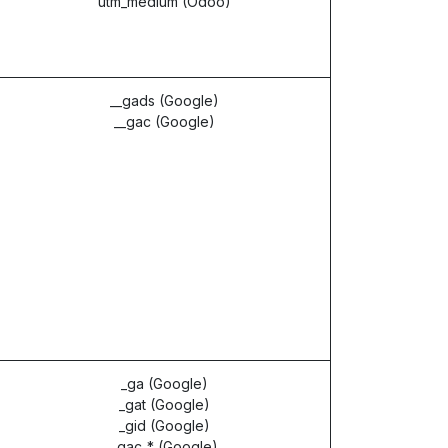
utm_medium (Odoo)
__gads (Google)
__gac (Google)
_ga (Google)
_gat (Google)
_gid (Google)
_gac_* (Google)