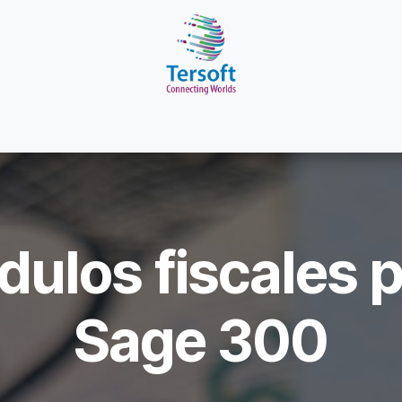
áctenos
Referidos
Ayuda
ulos fiscales 
Sage 300